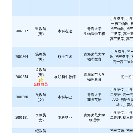
小学数学, 小学
一初二物理, 
谢教员
青海大学
初三物理, 初三
2002312
本科在读
(男)
生物医学工程
二数学, 高一
高三数学, 高三
小学数学, 初
温教员
青海师范大学
2002364
硕士在读
理, 初三数学,
(男)
物理教育
高一高二物理
孟教员
青海师范大学
(男)
2002354
在职初中教师
初一初
物理教育
金牌教员
小学语文, 小学
吴教员
青海大学
二英语, 高一高
2001366
本科毕业
(女)
商务英语
六级, 日语
标，拼音/识
小学语文, 小学
李教员
青海师范大学
2001181
本科毕业
二物理, 初三物
(女)
物理学
初三英语, 初三
纪教员