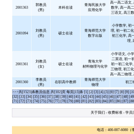
高一高二语文,
郭教员
青海民族大学
2001363
本科在读
数学, 高一高二
(男)
应用化学
三语文, 高三数
小学数学, 初
刘教员
青海师范大学
理, 初一初二化
2001094
硕士在读
(男)
数字出版
初三化学, 高
理,
小学语文, 小学
二英语, 初一
刘教员
青海大学
2001361
硕士在读
初一初二化学, 
(女)
材料物理与化学
三物理, 初三化
高一高二物理,
李教员
青海师范大学
2001360
在职高中教师
初三
(男)
物理
>>>共[1523]条教员信息 共[102]页 每页[15]条
[1]
[2]
[3]
[4]
[5]
[6]
[7]
[8]
[9]
[1
[32]
[33]
[34]
[35]
[36]
[37]
[38]
[39]
[40]
[41]
[42]
[43]
[44]
[45]
[46]
[47]
[48]
[49
[71]
[72]
[73]
[74]
[75]
[76]
[77]
[78]
[79]
[80]
[81]
[82]
[83]
[84]
[85]
[86]
[87]
[88
关于我们
-
收费标准
-
学员
电话：400-007-6080（李