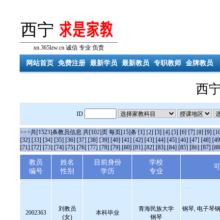
西宁
xn.365lzw.cn 诚信 专业 负责
网站首页
免费注册
最新学员
最新教员
专职教师
金牌教员
西
ID
>>>共[1523]条教员信息 共[102]页 每页[15]条
[1]
[2]
[3]
[4]
[5]
[6]
[7]
[8]
[9]
[1
[32]
[33]
[34]
[35]
[36]
[37]
[38]
[39]
[40]
[41]
[42]
[43]
[44]
[45]
[46]
[47]
[48]
[49
[71]
[72]
[73]
[74]
[75]
[76]
[77]
[78]
[79]
[80]
[81]
[82]
[83]
[84]
[85]
[86]
[87]
[88
教员
姓名
目前身份
学校
编号
性别
学历
专业
刘教员
青海民族大学
钢琴, 电子琴钢
2002363
本科毕业
(女)
钢琴