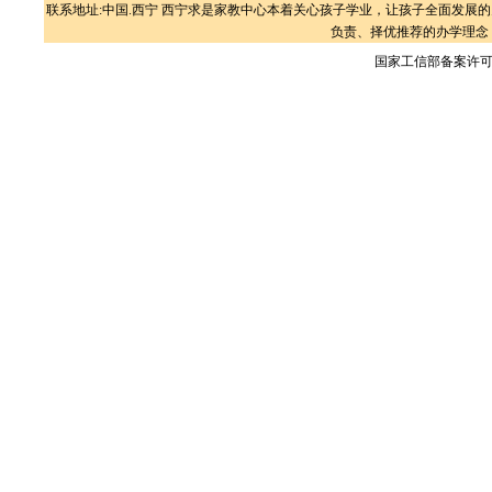
联系地址:中国.西宁 西宁求是家教中心本着关心孩子学业，让孩子全面发
负责、择优推荐的办学理念
国家工信部备案许